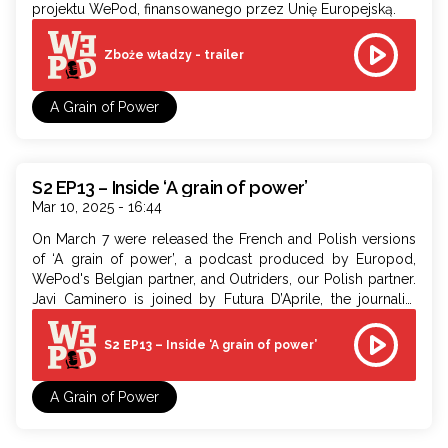
projektu WePod, finansowanego przez Unię Europejską.
Zboże władzy - trailer
A Grain of Power
S2 EP13 – Inside ‘A grain of power’
Mar 10, 2025 - 16:44
On March 7 were released the French and Polish versions
of ‘A grain of power’, a podcast produced by Europod,
WePod's Belgian partner, and Outriders, our Polish partner.
Javi Caminero is joined by Futura D’Aprile, the journalist
from Europod who has led this investigation about how
grain has been used as a weapon by Russia in the war in
S2 EP13 – Inside ‘A grain of power’
Ukraine.
A Grain of Power