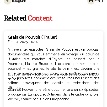
Telegram
Email
Related
Content
Grain de Pouvoir (Trailer)
Feb 24, 2025 - 02:12
A travers six épisodes, Grain de Pouvoir est un podcast
documentaire qui vous emmène en voyage, du cœur de
l’Ukraine aux marchés d’Égypte, en passant par la
Roumanie, l’Italie et Bruxelles. Il explore comment un bien
essentiel – les graines, le blé, le pain – est devenu une
arme de pouvoir, jouant un rôle crucial au Nord comme au
Et vous? Seriez-vous prêt･e･s à vous battre pour un bout
Sud. Découvrez comment ces ressources nourrissent des
de pain?
nations, provoquent des conflits et redessinent des
alliances.
Grain de Pouvoir, une série documentaire en six épisodes,
produite par Europod et Outriders, dans le cadre du projet
WePod, financé par l’Union Européenne.