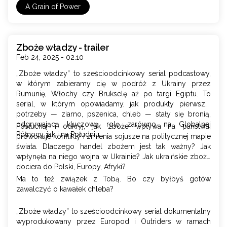
A Grain of Power
Zboże władzy - trailer
Feb 24, 2025 - 02:10
„Zboże władzy” to sześcioodcinkowy serial podcastowy,
w którym zabieramy cię w podróż z Ukrainy przez
Rumunię, Włochy czy Brukselę aż po targi Egiptu. To
serial, w którym opowiadamy, jak produkty pierwszej
potrzeby — ziarno, pszenica, chleb — stały się bronią,
odgrywającą kluczową rolę zarówno na Globalnej
Posłuchaj i odkryj, jak zboże wpływa na państwa,
Północy, jak i na Południu.
prowokuje konflikty i zmienia sojusze na politycznej mapie
świata. Dlaczego handel zbożem jest tak ważny? Jak
wpłynęła na niego wojna w Ukrainie? Jak ukraińskie zboże
dociera do Polski, Europy, Afryki?
Ma to też związek z Tobą. Bo czy byłbyś gotów
zawalczyć o kawałek chleba?
„Zboże władzy” to sześcioodcinkowy serial dokumentalny
wyprodukowany przez Europod i Outriders w ramach