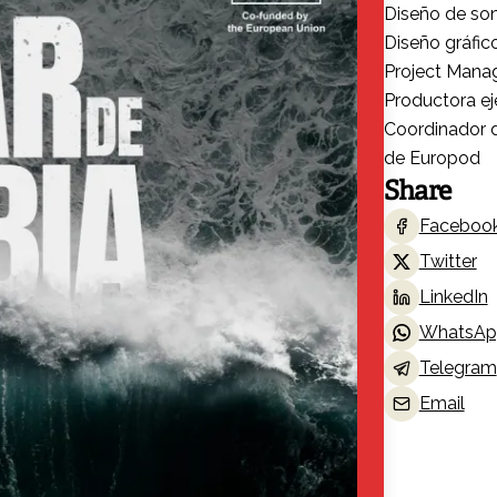
Diseño de son
Diseño gráfic
Project Mana
Productora ej
Coordinador d
de Europod
Share
Faceboo
Twitter
LinkedIn
WhatsAp
Telegram
Email