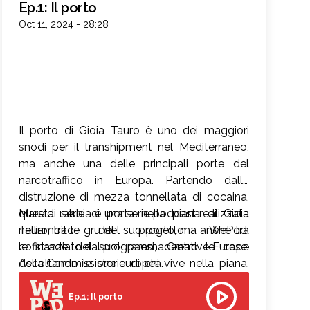
Ep.1: Il porto
Oct 11, 2024 - 28:28
Il porto di Gioia Tauro è uno dei maggiori
snodi per il transhipment nel Mediterraneo,
ma anche una delle principali porte del
narcotraffico in Europa. Partendo dalla
distruzione di mezza tonnellata di cocaina,
questa serie ci porta nella piana di Gioia
Mare di rabbia è una serie podcast realizzata
Tauro, tra le gru del suo porto, ma anche tra
nell’ambito del progetto WePod,
le strade dei suoi paesi, dentro le case.
cofinanziato dal programma Creative Europe
Ascoltando le storie di chi vive nella piana,
della Commissione europea.
capiremo come la costruzione del porto ha
cambiato la natura di quel territorio e della
Ep.1: Il porto