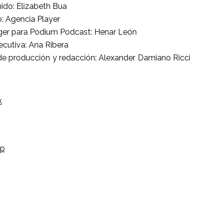
ido: Elizabeth Bua
o: Agencia Player
ger para Podium Podcast: Henar León
ecutiva: Ana Ribera
e producción y redacción: Alexander Damiano Ricci
k
p