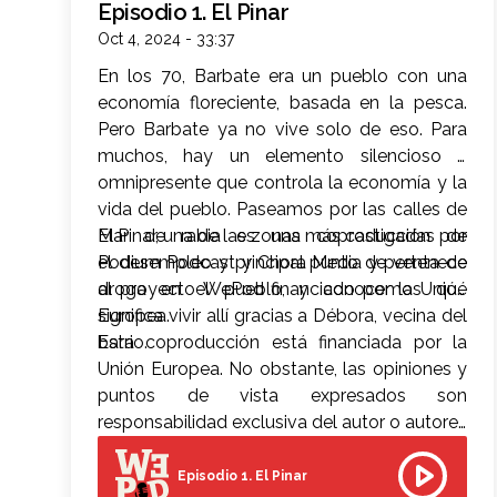
Episodio 1. El Pinar
Oct 4, 2024 - 33:37
En los 70, Barbate era un pueblo con una
economía floreciente, basada en la pesca.
Pero Barbate ya no vive solo de eso. Para
muchos, hay un elemento silencioso y
omnipresente que controla la economía y la
vida del pueblo. Paseamos por las calles de
El Pinar, una de las zonas más castigadas por
Mar de rabia es una coproducción de
el desempleo y principal punto de venta de
Podium Podcast y Chora Media y pertenece
droga en el pueblo, y conocemos qué
al proyecto WePod financiado por la Unión
significa vivir allí gracias a Débora, vecina del
Europea.
barrio.
Esta coproducción está financiada por la
Unión Europea. No obstante, las opiniones y
puntos de vista expresados son
responsabilidad exclusiva del autor o autores
y no reflejan necesariamente los de la Unión
Europea. Ni la Unión Europea ni la autoridad
Episodio 1. El Pinar