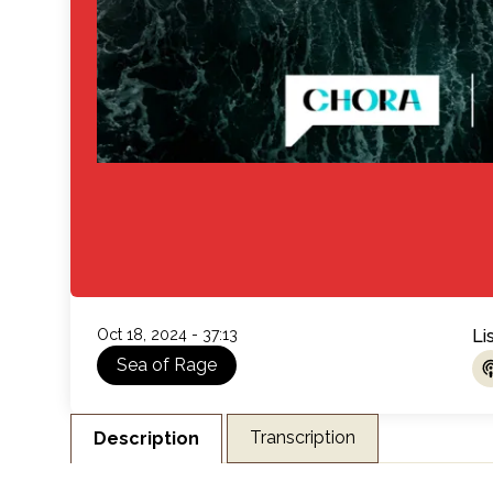
Oct 18, 2024 - 37:13
Li
Sea of Rage
L
Transcription
Description