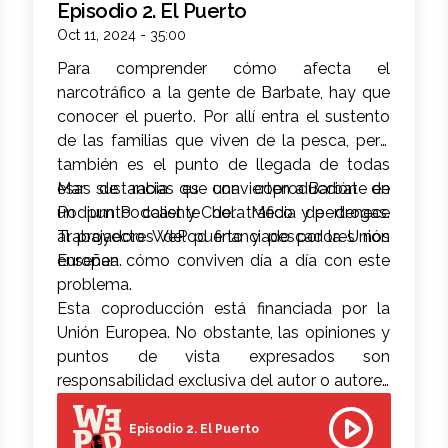
Episodio 2. El Puerto
Oct 11, 2024 - 35:00
Para comprender cómo afecta el
narcotráfico a la gente de Barbate, hay que
conocer el puerto. Por allí entra el sustento
de las familias que viven de la pesca, pero
también es el punto de llegada de todas
esas sustancias que convierten a Barbate en
Mar de rabia es una coproducción de
un punto caliente del tráfico de drogas.
Podium Podcast y Chora Media y pertenece
Trabajadores del puerto y pescadores nos
al proyecto WePod financiado por la Unión
enseñan cómo conviven día a día con este
Europea.
problema.
Esta coproducción está financiada por la
Unión Europea. No obstante, las opiniones y
puntos de vista expresados son
responsabilidad exclusiva del autor o autores
y no reflejan necesariamente los de la Unión
Europea. Ni la Unión Europea ni la autoridad
Episodio 2. El Puerto