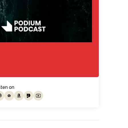
sten on
isten on itunes
Listen on ivoox
Listen on amazon music
Listen on podimo
Listen on youtube