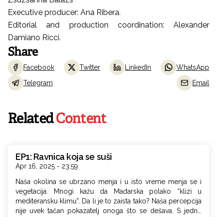
Executive producer: Ana Ribera.
Editorial and production coordination: Alexander
Damiano Ricci.
Share
Facebook
Twitter
LinkedIn
WhatsApp
Telegram
Email
Related
Content
EP1: Ravnica koja se suši
Apr 16, 2025 - 23:59
Naša okolina se ubrzano menja i u isto vreme menja se i
vegetacija. Mnogi kažu da Mađarska polako “klizi u
mediteransku klimu”. Da li je to zaista tako? Naša percepcija
nije uvek tačan pokazatelj onoga što se dešava. S jedne