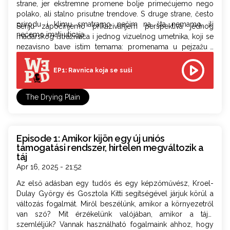
strane, jer ekstremne promene bolje primećujemo nego
polako, ali stalno prisutne trendove. S druge strane, često
prirodu i klimu smatramo nečim na šta nemamo, ili
Seriju započinjemo prikazivanjem perspektiva jednog
nećemo imati uticaja.
mađarskog istraživača i jednog vizuelnog umetnika, koji se
nezavisno bave istim temama: promenama u pejzažu i
promenjenoj percepciji. Obojica istražuju istu stvar, samo iz
različitih uglova, ljudski uticaj na okolinu u njegovoj
EP1: Ravnica koja se suši
zapanjujućoj meri, kao i moguće načine suočavanja sa tim.
Njihova zajednička tačka je istraživanje, ali jedan koristi
The Drying Plain
naučne metode, dok drugi primenjuje umetničku praksu
zasnovanu na istraživanju. Često dolaze do vrlo sličnih
rezultata, a njihovo razmišljanje pokazuje interesantne
paralele.
Episode 1: Amikor kijön egy új uniós
támogatási rendszer, hirtelen megváltozik a
táj
Apr 16, 2025 - 21:52
Az első adásban egy tudós és egy képzőművész, Kroel-
Dulay György és Gosztola Kitti segítségével járjuk körül a
változás fogalmát. Miről beszélünk, amikor a környezetről
van szó? Mit érzékelünk valójában, amikor a tájat
szemléljük? Vannak használható fogalmaink ahhoz, hogy