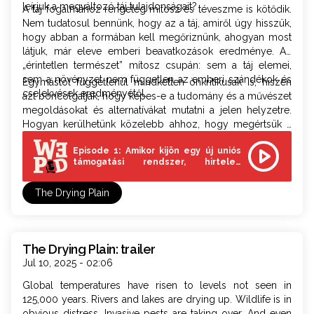
leírjuk a megváltozó táj tulajdonságait?
A táj fogalmához rengeteg mítosz és téveszme is kötődik.
Nem tudatosul bennünk, hogy az a táj, amiről úgy hisszük,
hogy abban a formában kell megőriznünk, ahogyan most
látjuk, már eleve emberi beavatkozások eredménye. Az
„érintetlen természet” mítosz csupán: sem a táj elemei,
sem a növényzet nem független az emberi szándékok és
Egymástól függetlenül mindketten önkritikusak is, hiszen
cselekvések eredményétől.
azt boncolgatják, hogy képes-e a tudomány és a művészet
megoldásokat és alternatívákat mutatni a jelen helyzetre.
Hogyan kerülhetünk közelebb ahhoz, hogy megértsük a
villámgyorsan zajló változás természetét?
Episode 1: Amikor kijön egy új uniós
támogatási rendszer, hirtelen
megváltozik a táj
The Drying Plain
The Drying Plain: trailer
Jul 10, 2025 - 02:06
Global temperatures have risen to levels not seen in
125,000 years. Rivers and lakes are drying up. Wildlife is in
obvious distress. Invasive pests are taking over. And even