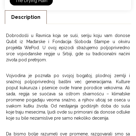
The Drying Plain
Description
Dobrodošli u Ravnica koja se suši, seriju koju vam donose
Qubit iz Mađarske i Fondacija Sloboda Štampe u okviru
projekta WePod. U ovoj epizodi stražujemo poljoprivredno
srce vojvođanske regije u Srbiji, gde su tradicionalni načini
života pod pretnjom.
Vojvodina je poznata po svojoj bogatoj, plodnoj zemlji i
snažnoj poljoprivrednoj baštini već generacijama. Kulture
poput kukuruza i pšenice ovde hrane porodice vekovima. Ali
sada, regija se suočava sa oštrom stvarnošću – klimatske
promene pogađaju veoma snažno, a njihov uticaj se oseća u
svakom kutku života. Od nestajanja godišnjih doba do suša
koje traju mesecima, ljudi ovde su primorani da donose odluke
koje su bile nezamislive pre samo nekoliko decenija.
Da bismo bolje razumeli ove promene, razgovarali smo sa