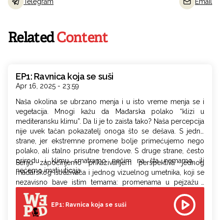
Telegram
Email
Related
Content
EP1: Ravnica koja se suši
Apr 16, 2025 - 23:59
Naša okolina se ubrzano menja i u isto vreme menja se i
vegetacija. Mnogi kažu da Mađarska polako “klizi u
mediteransku klimu”. Da li je to zaista tako? Naša percepcija
nije uvek tačan pokazatelj onoga što se dešava. S jedne
strane, jer ekstremne promene bolje primećujemo nego
polako, ali stalno prisutne trendove. S druge strane, često
prirodu i klimu smatramo nečim na šta nemamo, ili
Seriju započinjemo prikazivanjem perspektiva jednog
nećemo imati uticaja.
mađarskog istraživača i jednog vizuelnog umetnika, koji se
nezavisno bave istim temama: promenama u pejzažu i
promenjenoj percepciji. Obojica istražuju istu stvar, samo iz
različitih uglova, ljudski uticaj na okolinu u njegovoj
EP1: Ravnica koja se suši
zapanjujućoj meri, kao i moguće načine suočavanja sa tim.