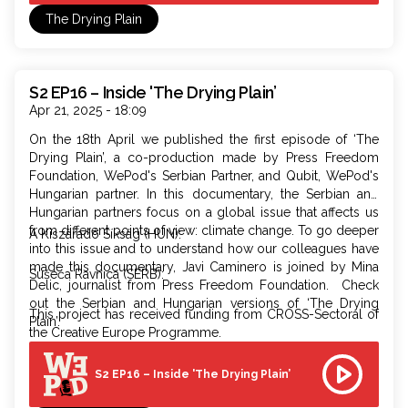
Njihova zajednička tačka je istraživanje, ali jedan koristi
The Drying Plain
naučne metode, dok drugi primenjuje umetničku praksu
zasnovanu na istraživanju. Često dolaze do vrlo sličnih
rezultata, a njihovo razmišljanje pokazuje interesantne
paralele.
S2 EP16 – Inside 'The Drying Plain’
Apr 21, 2025 - 18:09
On the 18th April we published the first episode of ‘The
Drying Plain’, a co-production made by Press Freedom
Foundation, WePod's Serbian Partner, and Qubit, WePod's
Hungarian partner. In this documentary, the Serbian and
Hungarian partners focus on a global issue that affects us
from different points of view: climate change. To go deeper
A Kiszáradó Síkság (HUN):
into this issue and to understand how our colleagues have
made this documentary, Javi Caminero is joined by Mina
Sušeća Ravnica (SERB):
Delic, journalist from Press Freedom Foundation. Check
out the Serbian and Hungarian versions of ‘The Drying
This project has received funding from CROSS-Sectoral of
Plain’.
the Creative Europe Programme.
S2 EP16 – Inside 'The Drying Plain’