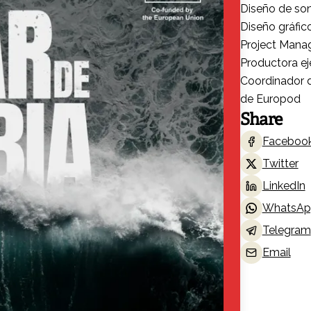
Diseño de son
Diseño gráfic
Project Mana
Productora ej
Coordinador d
de Europod
Share
Faceboo
Twitter
LinkedIn
WhatsAp
Telegram
Email