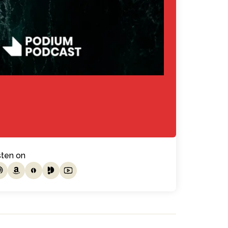
sten on
isten on itunes
Listen on amazon music
Listen on ivoox
Listen on podimo
Listen on youtube