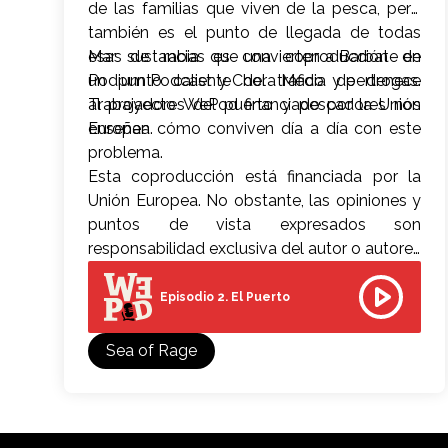
de las familias que viven de la pesca, pero
también es el punto de llegada de todas
esas sustancias que convierten a Barbate en
Mar de rabia es una coproducción de
un punto caliente del tráfico de drogas.
Podium Podcast y Chora Media y pertenece
Trabajadores del puerto y pescadores nos
al proyecto WePod financiado por la Unión
enseñan cómo conviven día a día con este
Europea.
problema.
Esta coproducción está financiada por la
Unión Europea. No obstante, las opiniones y
puntos de vista expresados son
responsabilidad exclusiva del autor o autores
y no reflejan necesariamente los de la Unión
Europea. Ni la Unión Europea ni la autoridad
Episodio 2. El Puerto
que concede la subvención pueden ser
consideradas responsables de las mismas.
Sea of Rage