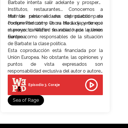
Barbate intenta salir adelante y prosperar.
Institutos, restaurantes... Conocemos a
distintas personalidades del pueblo para
Mar de rabia es una coproducción de
comprender cómo es su día a día y de qué
Podium Podcast y Chora Media y pertenece
maneras canalizan su rabia hacia quienes
al proyecto WePod financiado por la Unión
sienten como responsables de la situación
Europea.
de Barbate: la clase política.
Esta coproducción está financiada por la
Unión Europea. No obstante, las opiniones y
puntos de vista expresados son
responsabilidad exclusiva del autor o autores
y no reflejan necesariamente los de la Unión
Europea. Ni la Unión Europea ni la autoridad
Episodio 3. Coraje
que concede la subvención pueden ser
consideradas responsables de las mismas.
Sea of Rage