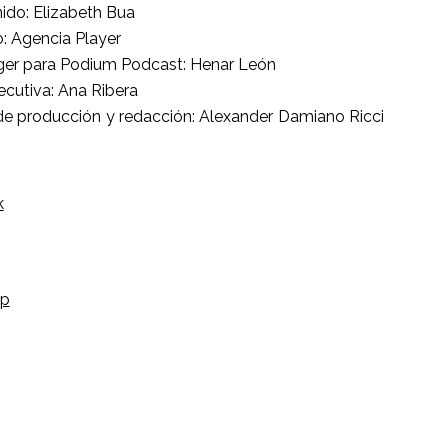
ido: Elizabeth Bua
o: Agencia Player
ger para Podium Podcast: Henar León
ecutiva: Ana Ribera
e producción y redacción: Alexander Damiano Ricci
k
p