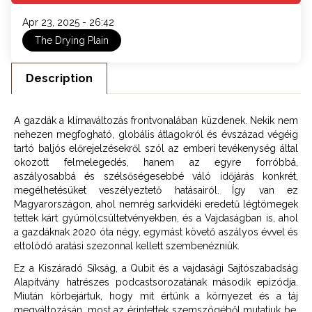
Apr 23, 2025 - 26:42
The Drying Plain
Description
A gazdák a klímaváltozás frontvonalában küzdenek. Nekik nem
nehezen megfogható, globális átlagokról és évszázad végéig
tartó baljós előrejelzésekről szól az emberi tevékenység által
okozott felmelegedés, hanem az egyre forróbbá,
aszályosabbá és szélsőségesebbé váló időjárás konkrét,
megélhetésüket veszélyeztető hatásairól. Így van ez
Magyarországon, ahol nemrég sarkvidéki eredetű légtömegek
tettek kárt gyümölcsültetvényekben, és a Vajdaságban is, ahol
a gazdáknak 2020 óta négy, egymást követő aszályos évvel és
eltolódó aratási szezonnal kellett szembenézniük.
Ez a Kiszáradó Síkság, a Qubit és a vajdasági Sajtószabadság
Alapítvány hatrészes podcastsorozatának második epizódja.
Miután körbejártuk, hogy mit értünk a környezet és a táj
megváltozásán, most az érintettek szemszögéből mutatjuk be,