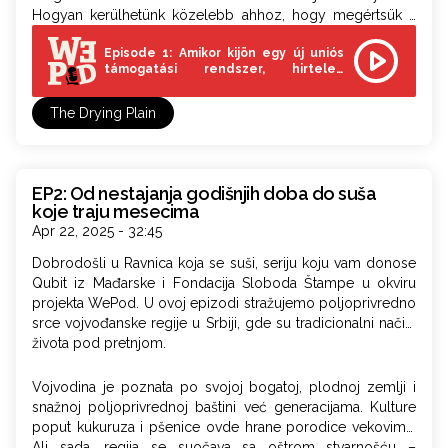
Hogyan kerülhetünk közelebb ahhoz, hogy megértsük a
villámgyorsan zajló változás természetét?
Episode 1: Amikor kijön egy új uniós
támogatási rendszer, hirtelen
megváltozik a táj
The Drying Plain
EP2: Od nestajanja godišnjih doba do suša
koje traju mesecima
Apr 22, 2025 - 32:45
Dobrodošli u Ravnica koja se suši, seriju koju vam donose
Qubit iz Mađarske i Fondacija Sloboda Štampe u okviru
projekta WePod. U ovoj epizodi stražujemo poljoprivredno
srce vojvođanske regije u Srbiji, gde su tradicionalni načini
života pod pretnjom.
Vojvodina je poznata po svojoj bogatoj, plodnoj zemlji i
snažnoj poljoprivrednoj baštini već generacijama. Kulture
poput kukuruza i pšenice ovde hrane porodice vekovima.
Ali sada, regija se suočava sa oštrom stvarnošću –