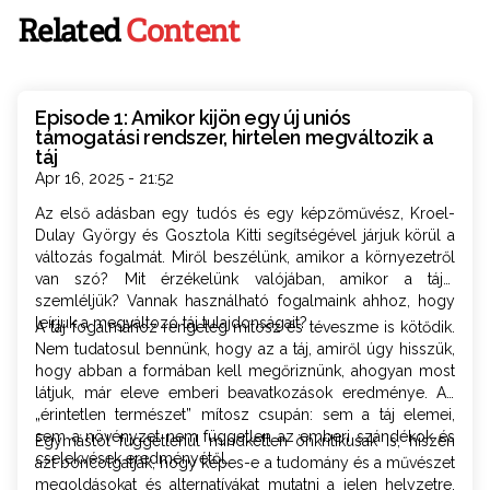
Related
Content
Episode 1: Amikor kijön egy új uniós
támogatási rendszer, hirtelen megváltozik a
táj
Apr 16, 2025 - 21:52
Az első adásban egy tudós és egy képzőművész, Kroel-
Dulay György és Gosztola Kitti segítségével járjuk körül a
változás fogalmát. Miről beszélünk, amikor a környezetről
van szó? Mit érzékelünk valójában, amikor a tájat
szemléljük? Vannak használható fogalmaink ahhoz, hogy
leírjuk a megváltozó táj tulajdonságait?
A táj fogalmához rengeteg mítosz és téveszme is kötődik.
Nem tudatosul bennünk, hogy az a táj, amiről úgy hisszük,
hogy abban a formában kell megőriznünk, ahogyan most
látjuk, már eleve emberi beavatkozások eredménye. Az
„érintetlen természet” mítosz csupán: sem a táj elemei,
sem a növényzet nem független az emberi szándékok és
Egymástól függetlenül mindketten önkritikusak is, hiszen
cselekvések eredményétől.
azt boncolgatják, hogy képes-e a tudomány és a művészet
megoldásokat és alternatívákat mutatni a jelen helyzetre.