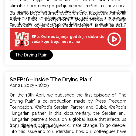
klimatske promene pogađaju veoma snažno, a njihov uticaj
se oseća u svakom kutku života. Od nestajanja godišnjih
Da bismo bolje razumeli ove promene, razgovarali smo sa
doba do suša koje traju mesecima, ljudi ovde su primorani
Anom Prćić, inženjerkom poljoprivrede, Nemanja
da donose odluke koje su bile nezamislive pre samo
Pavlovićem koji je poljoprivredni inženjer i farmer, sa Jožef
nekoliko decenija.
Šandorom, direktorom zemljoradničke zadruge i Erne
EP2: Od nestajanja godišnjih doba do
Buranjom, poljoprivrednikom iz Sente.
suša koje traju mesecima
The Drying Plain
S2 EP16 – Inside 'The Drying Plain’
Apr 21, 2025 - 18:09
On the 18th April we published the first episode of ‘The
Drying Plain’, a co-production made by Press Freedom
Foundation, WePod's Serbian Partner, and Qubit, WePod's
Hungarian partner. In this documentary, the Serbian and
Hungarian partners focus on a global issue that affects us
from different points of view: climate change. To go deeper
A Kiszáradó Síkság (HUN):
into this issue and to understand how our colleagues have