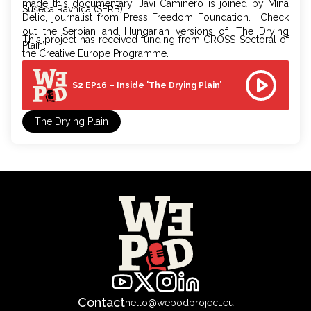
made this documentary, Javi Caminero is joined by Mina
Sušeća Ravnica (SERB):
Delic, journalist from Press Freedom Foundation. Check
out the Serbian and Hungarian versions of ‘The Drying
This project has received funding from CROSS-Sectoral of
Plain’.
the Creative Europe Programme.
S2 EP16 – Inside 'The Drying Plain’
The Drying Plain
Contact
hello@wepodproject.eu