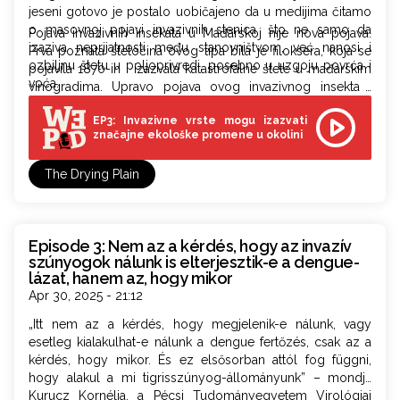
jeseni gotovo je postalo uobičajeno da u medijima čitamo
o masovnoj pojavi invazivnih stenica, što ne samo da
Pojava invazivnih insekata u Mađarskoj nije nova pojava.
izaziva neprijatnosti među stanovništvom, već nanosi i
Prva poznata štetočina ovog tipa bila je filoksera, koja se
ozbiljnu štetu u poljoprivredi, posebno u uzgoju povrća i
pojavila 1870-ih i izazvala katastrofalne štete u mađarskim
voća.
vinogradima. Upravo pojava ovog invazivnog insekta i
potreba za borbom protiv njega doveli su do osnivanja
EP3: Invazivne vrste mogu izazvati
Mađarskog filoksera društva, iz kog je kasnije proizašao
značajne ekološke promene u okolini
Institut za zaštitu bilja – prvi naučni institut Mađarske
akademije nauka. Sredinom 20. veka Institut je intenzivno
The Drying Plain
istraživao životni ciklus još jedne invazivne vrste –
krompirove zlatice – kako bi razvili strategije zaštite.
Ovo je treća epizoda naše šestodelne podkast serije
Ravnica koja se suši, a koja se bavi dubokim uticajima
Episode 3: Nem az a kérdés, hogy az invazív
klimatskih promena u Mađarskoj i u Vojvodini, kao i
szúnyogok nálunk is elterjesztik-e a dengue-
pitanjima prilagođavanja na promene u životnoj sredini. U
lázat, hanem az, hogy mikor
ovoj epizodi uz pomoć četvoro ekologa, istražujemo
Apr 30, 2025 - 21:12
kakvu štetu invazivne vrste insekata nanose poljoprivredi,
kakve zdravstvene rizike nose sa sobom, i na koji način se
„Itt nem az a kérdés, hogy megjelenik-e nálunk, vagy
protiv njih možemo efikasno boriti.
esetleg kialakulhat-e nálunk a dengue fertőzés, csak az a
kérdés, hogy mikor. És ez elsősorban attól fog függni,
hogy alakul a mi tigrisszúnyog-állományunk” – mondja
Kurucz Kornélia, a Pécsi Tudományegyetem Virológiai