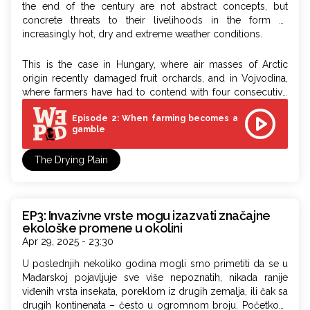
the end of the century are not abstract concepts, but
concrete threats to their livelihoods in the form of
increasingly hot, dry and extreme weather conditions.
This is the case in Hungary, where air masses of Arctic
origin recently damaged fruit orchards, and in Vojvodina,
where farmers have had to contend with four consecutive
years of drought and shifting harvest seasons since 2020.
Episode 2: When farming becomes a
gamble
The Drying Plain
EP3: Invazivne vrste mogu izazvati značajne
ekološke promene u okolini
Apr 29, 2025 - 23:30
U poslednjih nekoliko godina mogli smo primetiti da se u
Mađarskoj pojavljuje sve više nepoznatih, nikada ranije
viđenih vrsta insekata, poreklom iz drugih zemalja, ili čak sa
drugih kontinenata – često u ogromnom broju. Početkom