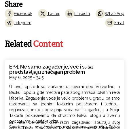
Share
Facebook
Twitter
LinkedIn
WhatsApp
Telegram
Email
Related
Content
EP4: Ne samo zagađenje, već i suša
predstavljaju značajan problem
May 6, 2025 - 34:5
U ovoj epizodi se vraćamo u severni deo Vojvodine, u
Bačku Topolu, gde meštani pate zbog smrada lokalnih reka
i fabrika. Zagađenje vode je veliki problem u gradu, pa smo
razgovarali sa jednim lokalnim političarem i jednom
organizacijom o upravljanju vodama i zagađenju u Srbiji.
Takođe pokušavamo da shvatimo kakvu ulogu u svemu
ovome ima klimatska kriza.
Dr. Peter Červenak kaže, razni zagađivači ispuštaju svoj
Smeštena u ravničarskom, močvarnom području, Bačka
otpad u reku. Grad Bačka Topola jeste izgradio postrojenje