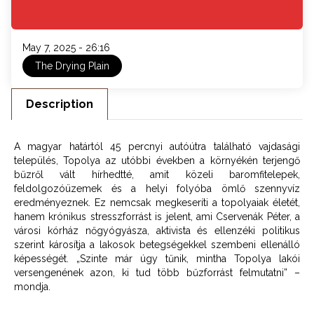
May 7, 2025 - 26:16
The Drying Plain
Description
A magyar határtól 45 percnyi autóútra található vajdasági
település, Topolya az utóbbi években a környékén terjengő
bűzről vált hírhedtté, amit közeli baromfitelepek,
feldolgozóüzemek és a helyi folyóba ömlő szennyvíz
eredményeznek. Ez nemcsak megkeseríti a topolyaiak életét,
hanem krónikus stresszforrást is jelent, ami Cservenák Péter, a
városi kórház nőgyógyásza, aktivista és ellenzéki politikus
szerint károsítja a lakosok betegségekkel szembeni ellenálló
képességét. „Szinte már úgy tűnik, mintha Topolya lakói
versengenének azon, ki tud több bűzforrást felmutatni” –
mondja.