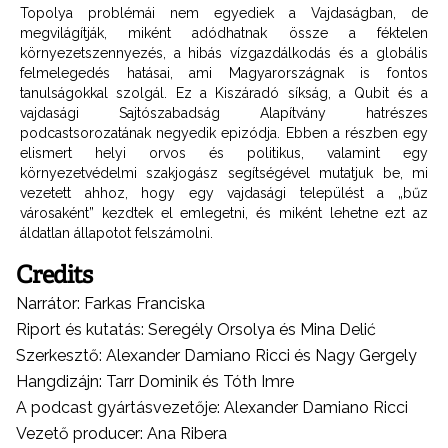
Topolya problémái nem egyediek a Vajdaságban, de
megvilágítják, miként adódhatnak össze a féktelen
környezetszennyezés, a hibás vízgazdálkodás és a globális
felmelegedés hatásai, ami Magyarországnak is fontos
tanulságokkal szolgál. Ez a Kiszáradó síkság, a Qubit és a
vajdasági Sajtószabadság Alapítvány hatrészes
podcastsorozatának negyedik epizódja. Ebben a részben egy
elismert helyi orvos és politikus, valamint egy
környezetvédelmi szakjogász segítségével mutatjuk be, mi
vezetett ahhoz, hogy egy vajdasági települést a „bűz
városaként” kezdtek el emlegetni, és miként lehetne ezt az
áldatlan állapotot felszámolni.
Credits
Narrátor: Farkas Franciska
Riport és kutatás: Seregély Orsolya és Mina Delić
Szerkesztő: Alexander Damiano Ricci és Nagy Gergely
Hangdizájn: Tarr Dominik és Tóth Imre
A podcast gyártásvezetője: Alexander Damiano Ricci
Vezető producer: Ana Ribera