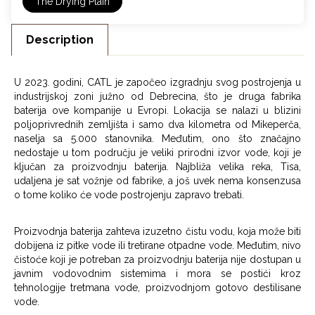
The Drying Plain
Description
U 2023. godini, CATL je započeo izgradnju svog postrojenja u
industrijskoj zoni južno od Debrecina, što je druga fabrika
baterija ove kompanije u Evropi. Lokacija se nalazi u blizini
poljoprivrednih zemljišta i samo dva kilometra od Mikeperča,
naselja sa 5.000 stanovnika. Međutim, ono što značajno
nedostaje u tom području je veliki prirodni izvor vode, koji je
ključan za proizvodnju baterija. Najbliža velika reka, Tisa,
udaljena je sat vožnje od fabrike, a još uvek nema konsenzusa
o tome koliko će vode postrojenju zapravo trebati.
Proizvodnja baterija zahteva izuzetno čistu vodu, koja može biti
dobijena iz pitke vode ili tretirane otpadne vode. Međutim, nivo
čistoće koji je potreban za proizvodnju baterija nije dostupan u
javnim vodovodnim sistemima i mora se postići kroz
tehnologije tretmana vode, proizvodnjom gotovo destilisane
vode.