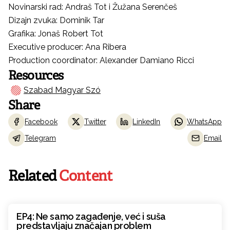
Novinarski rad: Andraš Tot i Žužana Serenčeš
Dizajn zvuka: Dominik Tar
Grafika: Jonaš Robert Tot
Executive producer: Ana Ribera
Production coordinator: Alexander Damiano Ricci
Resources
Szabad Magyar Szó
Share
Facebook
Twitter
LinkedIn
WhatsApp
Telegram
Email
Related
Content
EP4: Ne samo zagađenje, već i suša
predstavljaju značajan problem