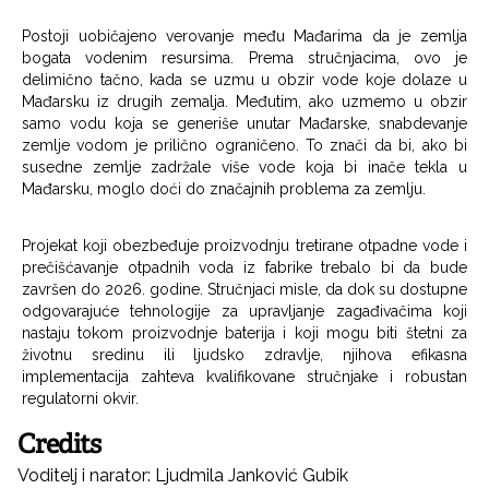
Postoji uobičajeno verovanje među Mađarima da je zemlja
bogata vodenim resursima. Prema stručnjacima, ovo je
delimično tačno, kada se uzmu u obzir vode koje dolaze u
Mađarsku iz drugih zemalja. Međutim, ako uzmemo u obzir
samo vodu koja se generiše unutar Mađarske, snabdevanje
zemlje vodom je prilično ograničeno. To znači da bi, ako bi
susedne zemlje zadržale više vode koja bi inače tekla u
Mađarsku, moglo doći do značajnih problema za zemlju.
Projekat koji obezbeđuje proizvodnju tretirane otpadne vode i
prečišćavanje otpadnih voda iz fabrike trebalo bi da bude
završen do 2026. godine. Stručnjaci misle, da dok su dostupne
odgovarajuće tehnologije za upravljanje zagađivačima koji
nastaju tokom proizvodnje baterija i koji mogu biti štetni za
životnu sredinu ili ljudsko zdravlje, njihova efikasna
implementacija zahteva kvalifikovane stručnjake i robustan
regulatorni okvir.
Credits
Voditelj i narator: Ljudmila Janković Gubik