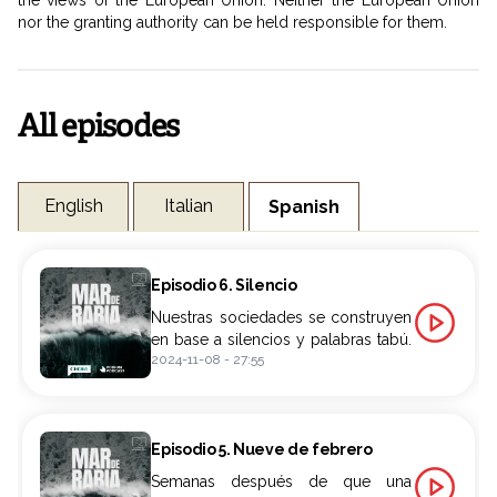
nor the granting authority can be held responsible for them.
All episodes
English
Italian
Spanish
Episodio 6. Silencio
Nuestras sociedades se construyen
en base a silencios y palabras tabú.
2024-11-08
-
27:55
Y no solo respecto a quienes
somos y las identidades que nos
queremos atribuir, también se
construye con las realidades que
Episodio 5. Nueve de febrero
preferimos no admitir, pero con las
que convivimos cada día. Hemos
Semanas después de que una
conocido a Débora, Antonia,